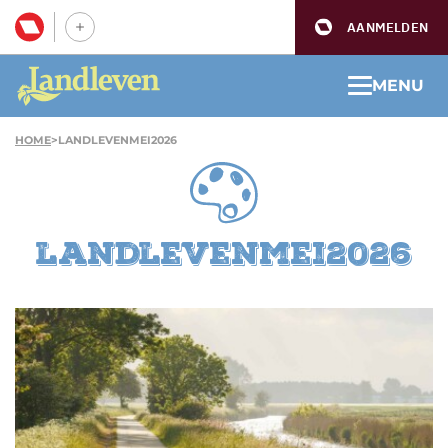
AANMELDEN
MENU
HOME
>
LANDLEVENMEI2026
landlevenmei2026