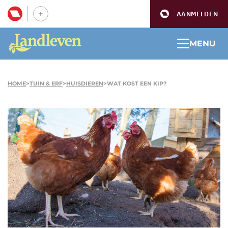
AANMELDEN
MENU
HOME
>
TUIN & ERF
>
HUISDIEREN
>
WAT KOST EEN KIP?