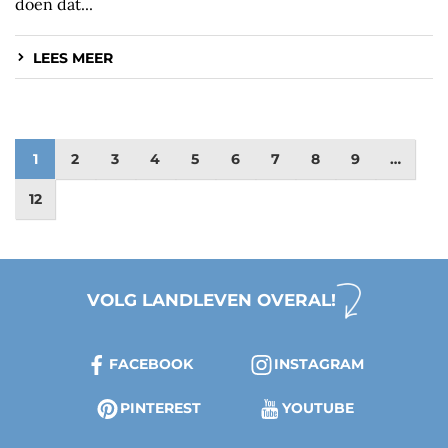
doen dat...
LEES MEER
1
2
3
4
5
6
7
8
9
…
12
VOLG LANDLEVEN OVERAL!
FACEBOOK
INSTAGRAM
PINTEREST
YOUTUBE