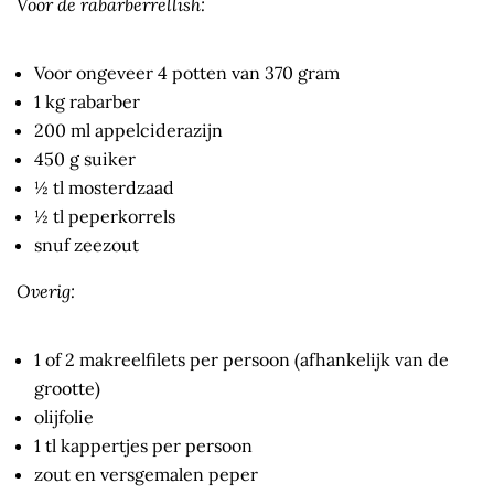
Voor de rabarberrellish:
Voor ongeveer 4 potten van 370 gram
1 kg rabarber
200 ml appelciderazijn
450 g suiker
½ tl mosterdzaad
½ tl peperkorrels
snuf zeezout
Overig:
1 of 2 makreelfilets per persoon (afhankelijk van de
grootte)
olijfolie
1 tl kappertjes per persoon
zout en versgemalen peper