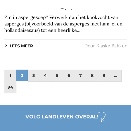
Zin in aspergesoep? Verwerk dan het kookvocht van
asperges (bijvoorbeeld van de asperges met ham, ei en
hollandaisesaus) tot een heerlijke...
Door
Klaske Bakker
LEES MEER
1
2
3
4
5
6
7
8
9
…
94
VOLG LANDLEVEN OVERAL!