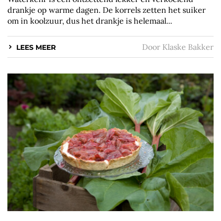
drankje op warme dagen. De korrels zetten het suiker
om in koolzuur, dus het drankje is helemaal...
Door
Klaske Bakker
LEES MEER