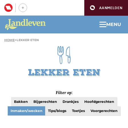
AANMELDEN
MENU
HOME
>
LEKKER ETEN
Lekker eten
Filter op:
Bakken
Bijgerechten
Drankjes
Hoofdgerechten
Inmaken/wecken
Tips/blogs
Toetjes
Voorgerechten