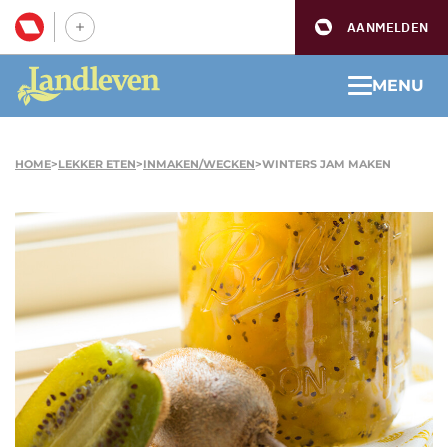
AANMELDEN
MENU
HOME
>
LEKKER ETEN
>
INMAKEN/WECKEN
>
WINTERS JAM MAKEN