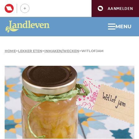
AANMELDEN
MENU
HOME
>
LEKKER ETEN
>
INMAKEN/WECKEN
>
WITLOFJAM