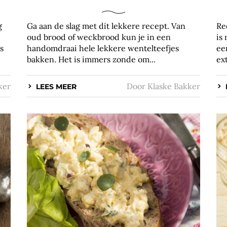
g
Ga aan de slag met dit lekkere recept. Van
Re
oud brood of weckbrood kun je in een
is 
s
handomdraai hele lekkere wentelteefjes
ee
bakken. Het is immers zonde om...
ext
ker
Door
Klaske Bakker
LEES MEER