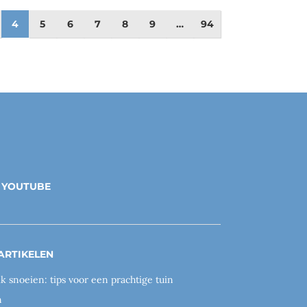
4
5
6
7
8
9
…
94
YOUTUBE
ARTIKELEN
ik snoeien: tips voor een prachtige tuin
n