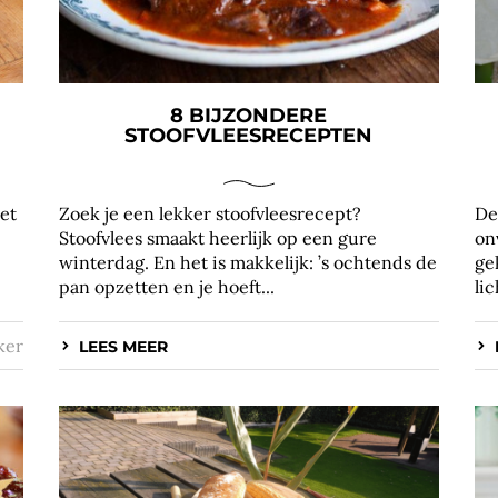
8 BIJZONDERE
STOOFVLEESRECEPTEN
Het
Zoek je een lekker stoofvleesrecept?
De
Stoofvlees smaakt heerlijk op een gure
on
winterdag. En het is makkelijk: ’s ochtends de
ge
pan opzetten en je hoeft...
lic
ker
LEES MEER