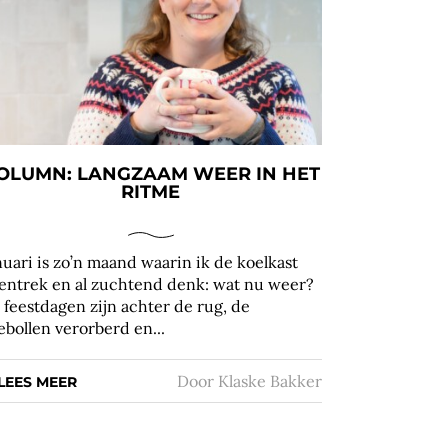
OLUMN: LANGZAAM WEER IN HET
RITME
nuari is zo’n maand waarin ik de koelkast
entrek en al zuchtend denk: wat nu weer?
 feestdagen zijn achter de rug, de
iebollen verorberd en...
Door
Klaske Bakker
LEES MEER