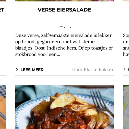
RT
VERSE EIERSALADE
Deze verse, zelfgemaakte eiersalade is lekker
So
t
op brood; gegarneerd met wat kleine
ui
blaadjes Oost-Indische kers. Of op toastjes of
sn
stokbrood voor een...
ha
Door
Klaske Bakker
LEES MEER