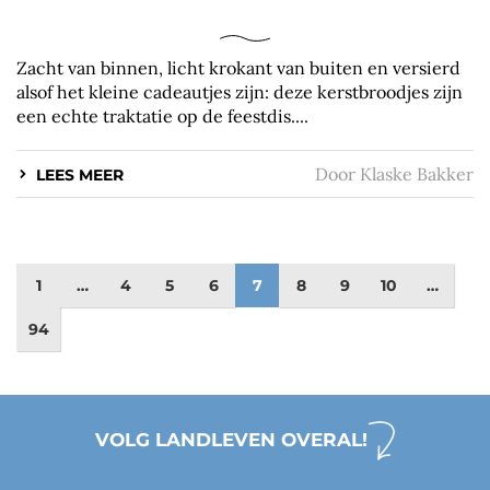
Zacht van binnen, licht krokant van buiten en versierd
alsof het kleine cadeautjes zijn: deze kerstbroodjes zijn
een echte traktatie op de feestdis....
Door
Klaske Bakker
LEES MEER
1
…
4
5
6
7
8
9
10
…
94
VOLG LANDLEVEN OVERAL!