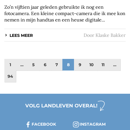
Zo’n vijftien jaar geleden gebruikte ik nog een
fotocamera. Een kleine compact-camera die ik mee kon
nemen in mijn handtas en een heuse digitale...
Door
Klaske Bakker
LEES MEER
1
…
5
6
7
8
9
10
11
…
94
VOLG LANDLEVEN OVERAL!
FACEBOOK
INSTAGRAM