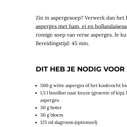
Zin in aspergesoep? Verwerk dan het 
asperges met ham, ei en hollandaises
romige soep van verse asperges. Je ku
Bereidingstijd: 45 min.
DIT HEB JE NODIG VOO
500 g witte asperges óf het kookvocht hie
1,5 l bouillon naar keuze (groente of kip)
asperges
30 g boter
30 g bloem
125 ml slagroom (optioneel)