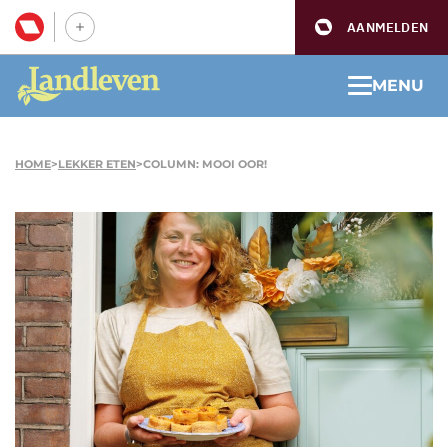
AANMELDEN
MENU
HOME
>
LEKKER ETEN
>
COLUMN: MOOI OOR!