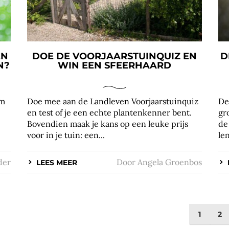
EN
DOE DE VOORJAARSTUINQUIZ EN
D
N?
WIN EEN SFEERHAARD
om
Doe mee aan de Landleven Voorjaarstuinquiz
De
en test of je een echte plantenkenner bent.
gr
Bovendien maak je kans op een leuke prijs
de
voor in je tuin: een...
len
der
Door
Angela Groenbos
LEES MEER
1
2