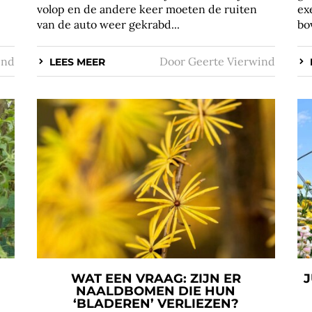
volop en de andere keer moeten de ruiten
ex
van de auto weer gekrabd...
bo
ind
Door
Geerte Vierwind
LEES MEER
WAT EEN VRAAG: ZIJN ER
J
NAALDBOMEN DIE HUN
‘BLADEREN’ VERLIEZEN?