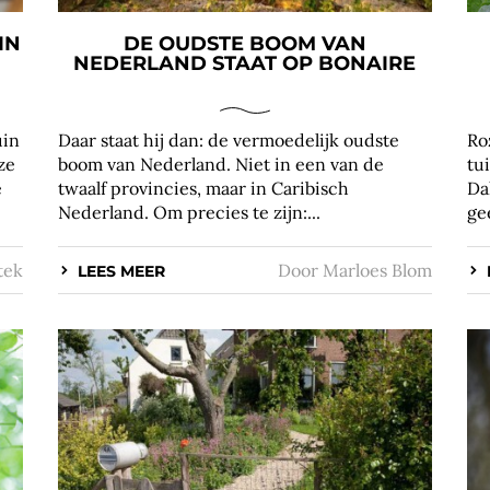
IN
DE OUDSTE BOOM VAN
NEDERLAND STAAT OP BONAIRE
uin
Daar staat hij dan: de vermoedelijk oudste
Ro
ze
boom van Nederland. Niet in een van de
tu
e
twaalf provincies, maar in Caribisch
Da
Nederland. Om precies te zijn:...
gee
tek
Door
Marloes Blom
LEES MEER