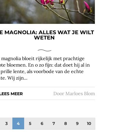
E MAGNOLIA: ALLES WAT JE WILT
WETEN
 magnolia bloeit rijkelijk met prachtige
ote bloemen. En o zo fijn: dat doet hij al in
 prille lente, als voorbode van de echte
te. Wij zijn...
Door
Marloes Blom
LEES MEER
3
4
5
6
7
8
9
10