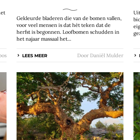
het
Ui
Gekleurde bladeren die van de bomen vallen,
bi
voor veel mensen is dat hét teken dat de
ei
herfst is begonnen. Loofbomen schudden in
gez
het najaar massaal het...
bos
Door
Daniël Mulder
LEES MEER