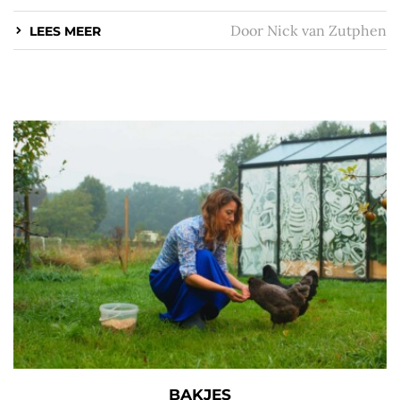
Door
Nick van Zutphen
LEES MEER
BAKJES