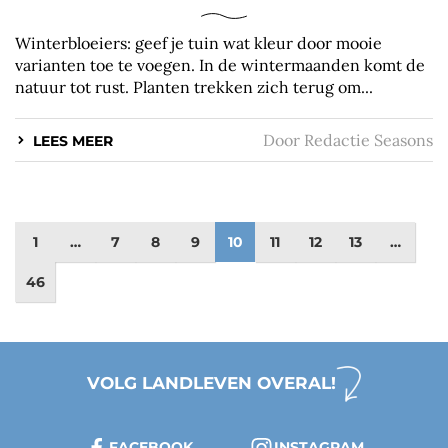
Winterbloeiers: geef je tuin wat kleur door mooie
varianten toe te voegen. In de wintermaanden komt de
natuur tot rust. Planten trekken zich terug om...
Door
Redactie Seasons
LEES MEER
1
…
7
8
9
10
11
12
13
…
46
VOLG LANDLEVEN OVERAL!
FACEBOOK
INSTAGRAM