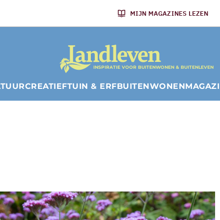
MIJN MAGAZINES LEZEN
INSPIRATIE VOOR BUITENWONEN & BUITENLEVEN
ATUUR
CREATIEF
TUIN & ERF
BUITENWONEN
MAGAZ