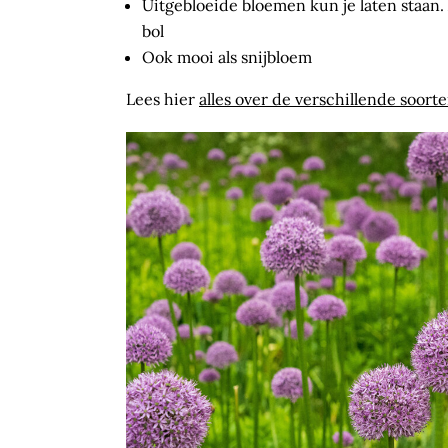
Uitgebloeide bloemen kun je laten staan.
bol
Ook mooi als snijbloem
Lees hier
alles over de verschillende soorte