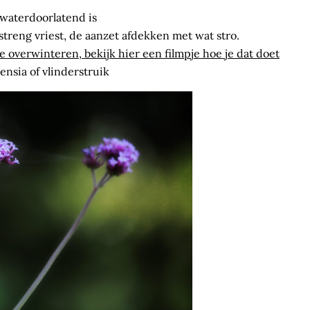
 waterdoorlatend is
 streng vriest, de aanzet afdekken met wat stro.
overwinteren, bekijk hier een filmpje hoe je dat doet
ensia of vlinderstruik