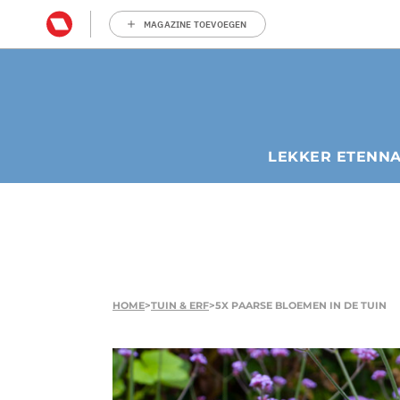
MAGAZINE TOEVOEGEN
LEKKER ETEN
N
HOME
>
TUIN & ERF
>
5X PAARSE BLOEMEN IN DE TUIN