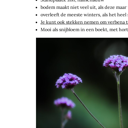
bodem maakt niet veel uit, als deze maar
overleeft de meeste winters, als het heel
Je kunt ook stekken nemen om verbena te 
Mooi als snijbloem in een boekt, met hort