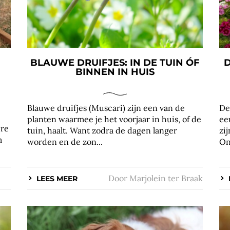
BLAUWE DRUIFJES: IN DE TUIN ÓF
D
BINNEN IN HUIS
Blauwe druifjes (Muscari) zijn een van de
De
planten waarmee je het voorjaar in huis, of de
ee
ere
tuin, haalt. Want zodra de dagen langer
zi
m
worden en de zon...
On
Door
Marjolein ter Braak
LEES MEER