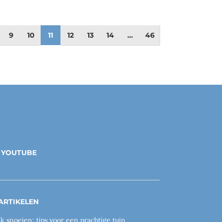
9
10
11
12
13
14
…
46
YOUTUBE
ARTIKELEN
ik snoeien: tips voor een prachtige tuin