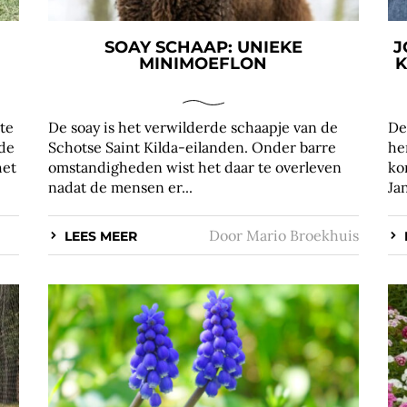
SOAY SCHAAP: UNIEKE
J
MINIMOEFLON
K
ste
De soay is het verwilderde schaapje van de
De
de
Schotse Saint Kilda-eilanden. Onder barre
he
het
omstandigheden wist het daar te overleven
ko
nadat de mensen er...
Jan
Door
Mario Broekhuis
LEES MEER