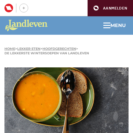
AANMELDEN
MENU
HOME
>
LEKKER ETEN
>
HOOFDGERECHTEN
>
DE LEKKERSTE WINTERSOEPEN VAN LANDLEVEN