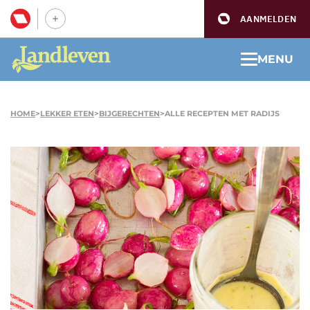
AANMELDEN
MENU
HOME
>
LEKKER ETEN
>
BIJGERECHTEN
>
ALLE RECEPTEN MET RADIJS