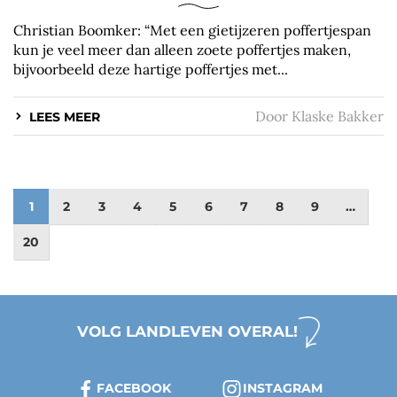
Christian Boomker: “Met een gietijzeren poffertjespan
kun je veel meer dan alleen zoete poffertjes maken,
bijvoorbeeld deze hartige poffertjes met...
Door
Klaske Bakker
LEES MEER
1
2
3
4
5
6
7
8
9
…
20
VOLG LANDLEVEN OVERAL!
FACEBOOK
INSTAGRAM