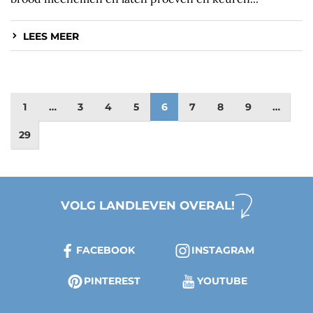
LEES MEER
1
…
3
4
5
6
7
8
9
…
29
VOLG LANDLEVEN OVERAL!
FACEBOOK
INSTAGRAM
PINTEREST
YOUTUBE