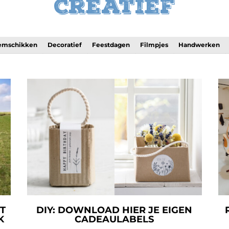
Creatief
emschikken
Decoratief
Feestdagen
Filmpjes
Handwerken
T
DIY: DOWNLOAD HIER JE EIGEN
K
CADEAULABELS