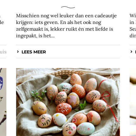
n
Misschien nog wel leuker dan een cadeautje
Wi
de
krijgen: iets geven. En als het ook nog
in
zelfgemaakt is, lekker ruikt én met liefde is
Se
ingepakt, is het...
di
uis
LEES MEER