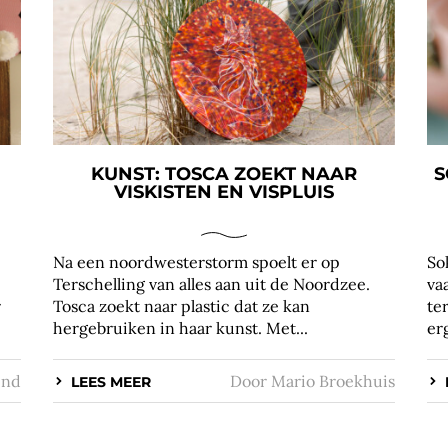
KUNST: TOSCA ZOEKT NAAR
S
VISKISTEN EN VISPLUIS
Na een noordwesterstorm spoelt er op
So
Terschelling van alles aan uit de Noordzee.
va
r
Tosca zoekt naar plastic dat ze kan
te
hergebruiken in haar kunst. Met...
erg
ind
Door
Mario Broekhuis
LEES MEER