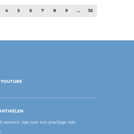
4
5
6
7
8
9
…
35
YOUTUBE
ARTIKELEN
ik snoeien: tips voor een prachtige tuin
n