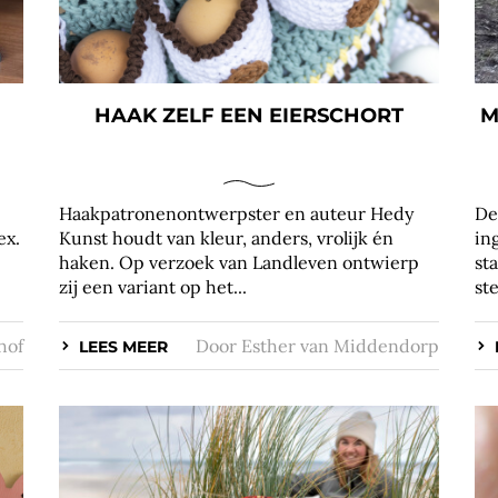
HAAK ZELF EEN EIERSCHORT
M
Haakpatronenontwerpster en auteur Hedy
De
ex.
Kunst houdt van kleur, anders, vrolijk én
in
haken. Op verzoek van Landleven ontwierp
st
zij een variant op het...
ste
hof
Door
Esther van Middendorp
LEES MEER