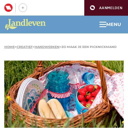
AANMELDEN
MENU
HOME
>
CREATIEF
>
HANDWERKEN
>
ZO MAAK JE EEN PICKNICKMAND