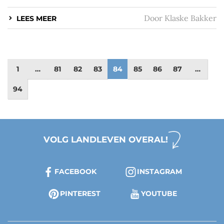
Door
Klaske Bakker
LEES MEER
1
…
81
82
83
84
85
86
87
…
94
VOLG LANDLEVEN OVERAL!
FACEBOOK
INSTAGRAM
PINTEREST
YOUTUBE