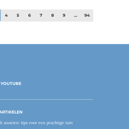
4
5
6
7
8
9
…
94
YOUTUBE
ARTIKELEN
ik snoeien: tips voor een prachtige tuin