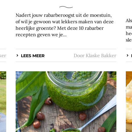
Nadert jouw rabarberoogst uit de moestuin,
Al
of wil je gewoon wat lekkers maken van deze
ma
heerlijke groente? Met deze 10 rabarber
he
recepten geven we je...
sl
ker
Door
Klaske Bakker
LEES MEER