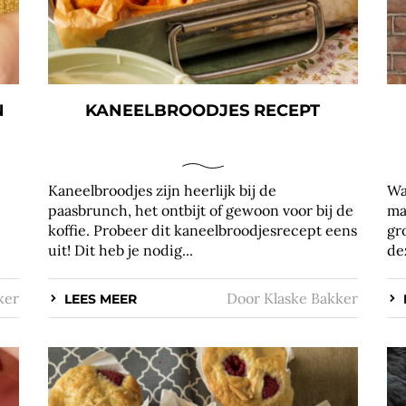
N
KANEELBROODJES RECEPT
Kaneelbroodjes zijn heerlijk bij de
Wa
paasbrunch, het ontbijt of gewoon voor bij de
ma
koffie. Probeer dit kaneelbroodjesrecept eens
gr
uit! Dit heb je nodig...
de
ker
Door
Klaske Bakker
LEES MEER