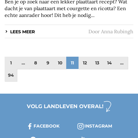
Ben je op zoek naar een lekker plaattaart recept? Wat
dacht je van plaattaart met courgette en ricotta? Een
echte aanrader hoor! Dit heb je nodig...
Door
Anna Rubingh
LEES MEER
1
…
8
9
10
11
12
13
14
…
94
VOLG LANDLEVEN OVERAL!
FACEBOOK
INSTAGRAM