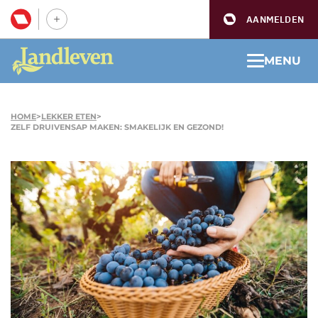
AANMELDEN
MENU
HOME
>
LEKKER ETEN
>
ZELF DRUIVENSAP MAKEN: SMAKELIJK EN GEZOND!