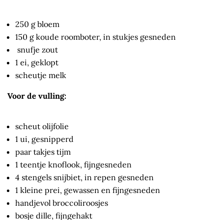
250 g bloem
150 g koude roomboter, in stukjes gesneden
snufje zout
1 ei, geklopt
scheutje melk
Voor de vulling:
scheut olijfolie
1 ui, gesnipperd
paar takjes tijm
1 teentje knoflook, fijngesneden
4 stengels snijbiet, in repen gesneden
1 kleine prei, gewassen en fijngesneden
handjevol broccoliroosjes
bosje dille, fijngehakt