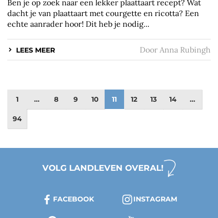
Ben je op zoek naar een lekker plaattaart recept? Wat
dacht je van plaattaart met courgette en ricotta? Een
echte aanrader hoor! Dit heb je nodig...
Door
Anna Rubingh
LEES MEER
1
…
8
9
10
11
12
13
14
…
94
VOLG LANDLEVEN OVERAL!
FACEBOOK
INSTAGRAM