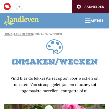
AANMELDEN
MENU
HOME
>
LEKKER ETEN
>
INMAKEN/WECKEN
Inmaken/wecken
Vind hier de lekkerste recepten voor wecken en
inmaken. Van siroop, gelei, jam en chutney tot
ingemaakte morellen, courgette of ui.