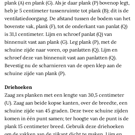
plank (A) en plank (G). Als je daar plank (P) bovenop legt,
heb je 5 centimeter tussenruimte tot plank (B); dit is de
ventilatiedoorgang. De afstand tussen de bodem van het
bovenste vak, plank (F), tot de onderkant van panlat (Q)
is 31,1 centimeter. Lijm en schroef panlat (Q) van
binnenuit vast aan plank (G). Leg plank (P), met de
schuine zijde naar voren, op panlatten (Q). Lijm en
schroef deze van binnenuit vast aan panlatten (Q).
Bevestig nu de scharnieren van de open klep aan de
schuine zijde van plank (P).
Driehoeken
Zaag zes planken met een lengte van 30,5 centimeter
(U). Zaag aan beide kopse kanten, over de breedte, een
schuine zijde van 45 graden. Deze twee schuine zijden
komen in één punt samen; ter hoogte van de punt is de
plank 15 centimeter breed. Gebruik deze driehoeken
om de vakken aan de zijkant dicht te maken. Lijm en