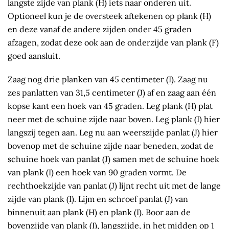
langste zijde van plank (H) iets naar onderen uit.
Optioneel kun je de oversteek aftekenen op plank (H)
en deze vanaf de andere zijden onder 45 graden
afzagen, zodat deze ook aan de onderzijde van plank (F)
goed aansluit.
Zaag nog drie planken van 45 centimeter (I). Zaag nu
zes panlatten van 31,5 centimeter (J) af en zaag aan één
kopse kant een hoek van 45 graden. Leg plank (H) plat
neer met de schuine zijde naar boven. Leg plank (I) hier
langszij tegen aan. Leg nu aan weerszijde panlat (J) hier
bovenop met de schuine zijde naar beneden, zodat de
schuine hoek van panlat (J) samen met de schuine hoek
van plank (I) een hoek van 90 graden vormt. De
rechthoekzijde van panlat (J) lijnt recht uit met de lange
zijde van plank (I). Lijm en schroef panlat (J) van
binnenuit aan plank (H) en plank (I). Boor aan de
bovenzijde van plank (I), langszijde, in het midden op 1