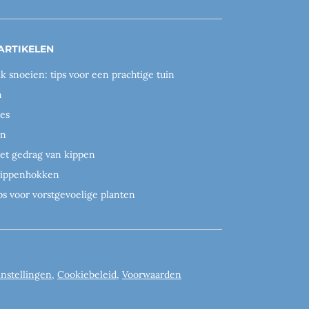
ARTIKELEN
ik snoeien: tips voor een prachtige tuin
n
es
en
het gedrag van kippen
 kippenhokken
ps voor vorstgevoelige planten
instellingen
,
Cookiebeleid
,
Voorwaarden