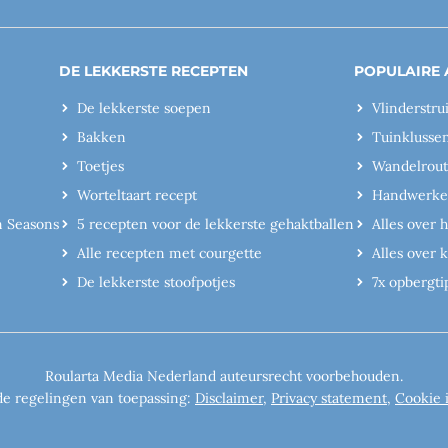
DE LEKKERSTE RECEPTEN
POPULAIRE 
De lekkerste soepen
Vlinderstru
Bakken
Tuinklusse
Toetjes
Wandelrout
Worteltaart recept
Handwerk
n Seasons
5 recepten voor de lekkerste gehaktballen
Alles over 
Alle recepten met courgette
Alles over
De lekkerste stoofpotjes
7x opbergti
Roularta Media Nederland auteursrecht voorbehouden.
de regelingen van toepassing:
Disclaimer
,
Privacy statement
,
Cookie 