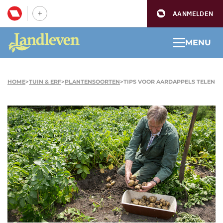
AANMELDEN
MENU
HOME
>
TUIN & ERF
>
PLANTENSOORTEN
>
TIPS VOOR AARDAPPELS TELEN