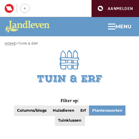
AANMELDEN
MENU
HOME
>
TUIN & ERF
Tuin & Erf
Filter op:
Columns/blogs
Huisdieren
Erf
Plantensoorten
Tuinklussen