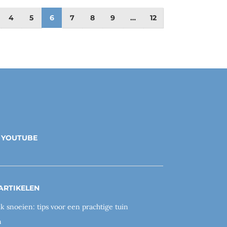
4
5
6
7
8
9
…
12
YOUTUBE
ARTIKELEN
ik snoeien: tips voor een prachtige tuin
n