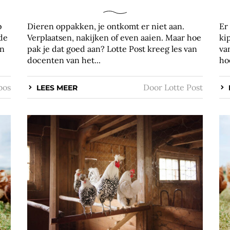
p
Dieren oppakken, je ontkomt er niet aan.
Er
 de
Verplaatsen, nakijken of even aaien. Maar hoe
ki
en
pak je dat goed aan? Lotte Post kreeg les van
va
docenten van het...
hoe
bos
Door
Lotte Post
LEES MEER