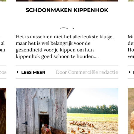
SCHOONMAKEN KIPPENHOK
e
Het is misschien niet het allerleukste klusje,
Mi
 al
maar het is wel belangrijk voor de
de
 om
gezondheid voor je kippen om hun
Ho
kippenhok goed schoon te houden....
ve
bos
Door
Commerciële redactie
LEES MEER