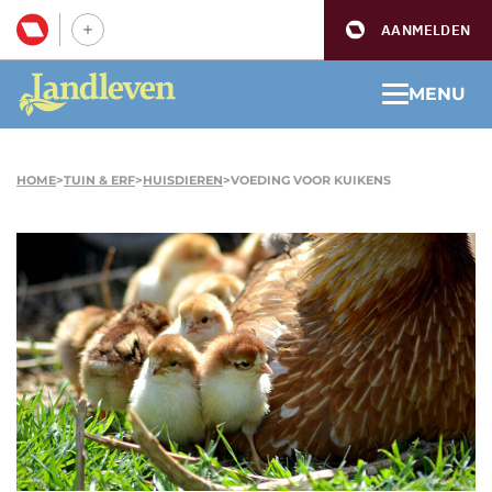
AANMELDEN
MENU
HOME
>
TUIN & ERF
>
HUISDIEREN
>
VOEDING VOOR KUIKENS