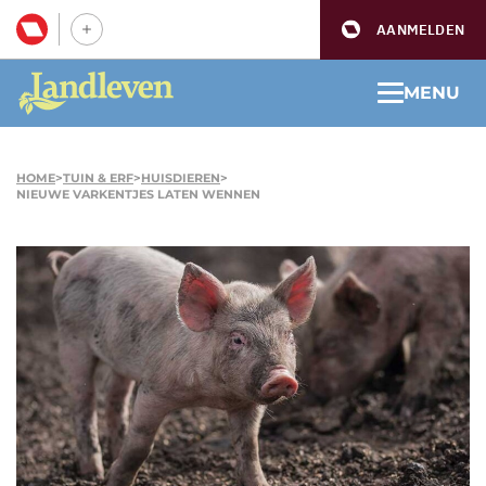
AANMELDEN
MENU
HOME
>
TUIN & ERF
>
HUISDIEREN
>
NIEUWE VARKENTJES LATEN WENNEN