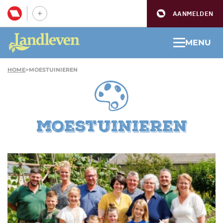
AANMELDEN
MENU
HOME
>
MOESTUINIEREN
moestuinieren