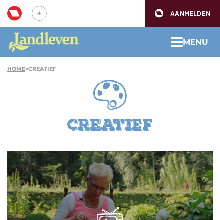
AANMELDEN
MENU
HOME
>
CREATIEF
creatief