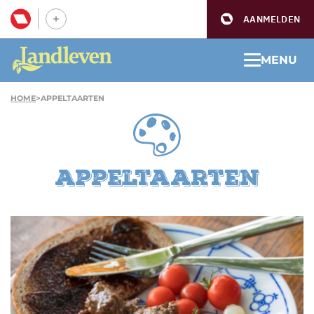
AANMELDEN
MENU
HOME
>
APPELTAARTEN
appeltaarten