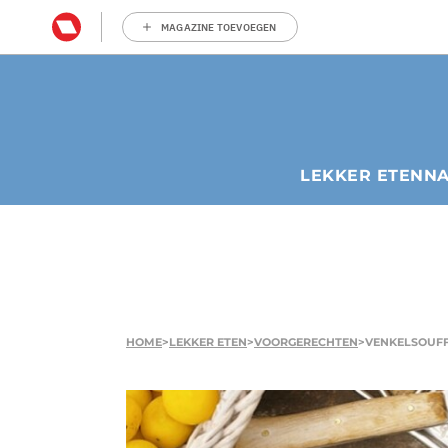
MAGAZINE TOEVOEGEN
LEKKER ETEN
N
HOME
>
LEKKER ETEN
>
VOORGERECHTEN
>
VENKELSOUF