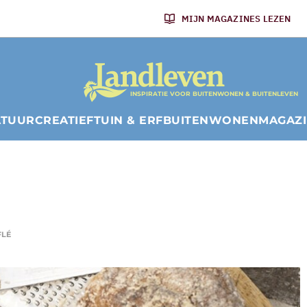
MIJN MAGAZINES LEZEN
INSPIRATIE VOOR BUITENWONEN & BUITENLEVEN
ATUUR
CREATIEF
TUIN & ERF
BUITENWONEN
MAGAZ
FLÉ