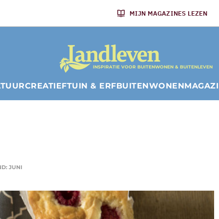
MIJN MAGAZINES LEZEN
INSPIRATIE VOOR BUITENWONEN & BUITENLEVEN
ATUUR
CREATIEF
TUIN & ERF
BUITENWONEN
MAGAZ
D: JUNI