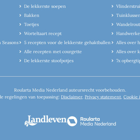
De lekkerste soepen
Vlinderstru
Bakken
Tuinklusse
Toetjes
Wandelrout
Worteltaart recept
Handwerk
n Seasons
5 recepten voor de lekkerste gehaktballen
Alles over 
Alle recepten met courgette
Alles over
De lekkerste stoofpotjes
7x opbergti
Roularta Media Nederland auteursrecht voorbehouden.
de regelingen van toepassing:
Disclaimer
,
Privacy statement
,
Cookie 