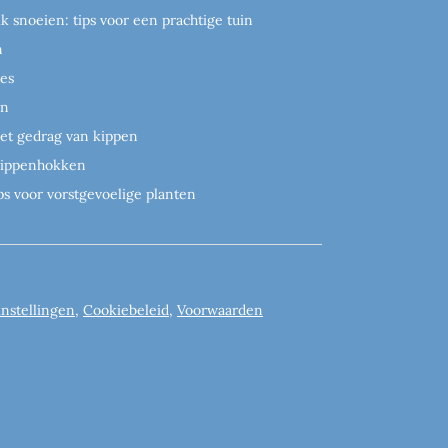
ik snoeien: tips voor een prachtige tuin
n
es
en
het gedrag van kippen
 kippenhokken
ps voor vorstgevoelige planten
instellingen
,
Cookiebeleid
,
Voorwaarden