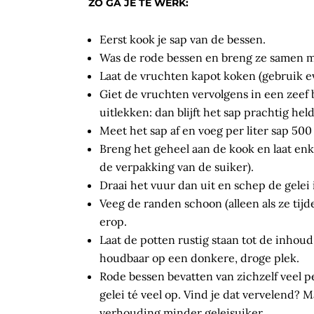
ZO GA JE TE WERK:
Eerst kook je sap van de bessen.
Was de rode bessen en breng ze samen m
Laat de vruchten kapot koken (gebruik e
Giet de vruchten vervolgens in een zeef 
uitlekken: dan blijft het sap prachtig held
Meet het sap af en voeg per liter sap 500
Breng het geheel aan de kook en laat en
de verpakking van de suiker).
Draai het vuur dan uit en schep de gele
Veeg de randen schoon (alleen als ze tijd
erop.
Laat de potten rustig staan tot de inhou
houdbaar op een donkere, droge plek.
Rode bessen bevatten van zichzelf veel pec
gelei té veel op. Vind je dat vervelend? 
verhouding minder geleisuiker.