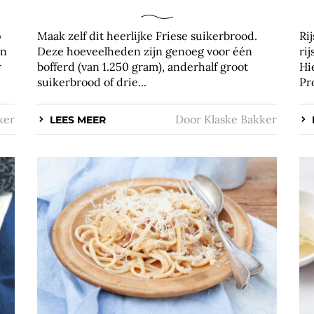
p
Maak zelf dit heerlijke Friese suikerbrood.
Ri
en
Deze hoeveelheden zijn genoeg voor één
ri
r
bofferd (van 1.250 gram), anderhalf groot
Hi
suikerbrood of drie...
Pr
ker
Door
Klaske Bakker
LEES MEER