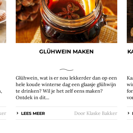
GLÜHWEIN MAKEN
K
Glühwein, wat is er nou lekkerder dan op een
Ka
hele koude winterse dag een glaasje glühwijn
wi
,
te drinken? Wil je het zelf eens maken?
fo
Ontdek in dit...
vo
ker
Door
Klaske Bakker
LEES MEER