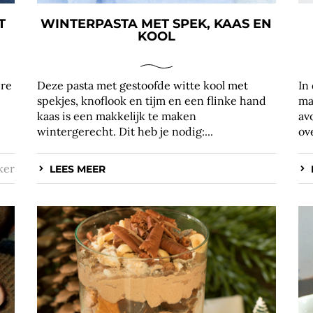
T
WINTERPASTA MET SPEK, KAAS EN
KOOL
ere
Deze pasta met gestoofde witte kool met
In
spekjes, knoflook en tijm en een flinke hand
ma
kaas is een makkelijk te maken
av
wintergerecht. Dit heb je nodig:...
ov
ker
LEES MEER