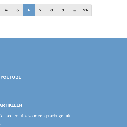
4
5
6
7
8
9
…
94
YOUTUBE
ARTIKELEN
ik snoeien: tips voor een prachtige tuin
n