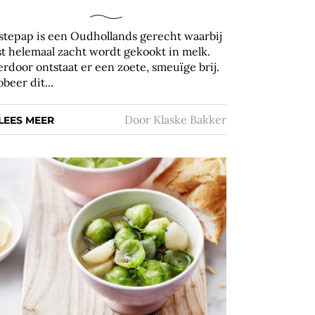
jstepap is een Oudhollands gerecht waarbij
jst helemaal zacht wordt gekookt in melk.
erdoor ontstaat er een zoete, smeuïge brij.
obeer dit...
Door
Klaske Bakker
LEES MEER