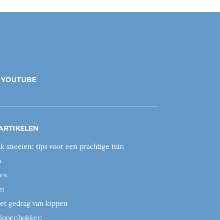
YOUTUBE
ARTIKELEN
ik snoeien: tips voor een prachtige tuin
n
es
en
het gedrag van kippen
 kippenhokken