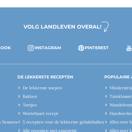
VOLG LANDLEVEN OVERAL!
BOOK
INSTAGRAM
PINTEREST
DE LEKKERSTE RECEPTEN
POPULAIRE 
De lekkerste soepen
Vlinderstru
Bakken
Tuinklusse
Toetjes
Wandelrout
Worteltaart recept
Handwerk
n Seasons
5 recepten voor de lekkerste gehaktballen
Alles over 
Alle recepten met courgette
Alles over