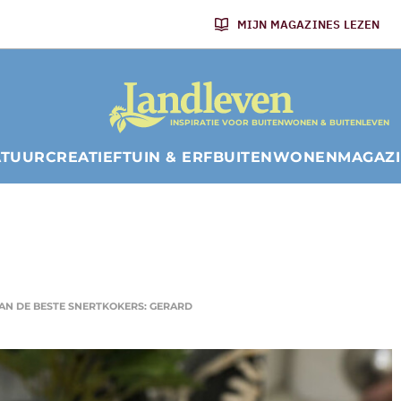
MIJN MAGAZINES LEZEN
INSPIRATIE VOOR BUITENWONEN & BUITENLEVEN
ATUUR
CREATIEF
TUIN & ERF
BUITENWONEN
MAGAZ
AN DE BESTE SNERTKOKERS: GERARD