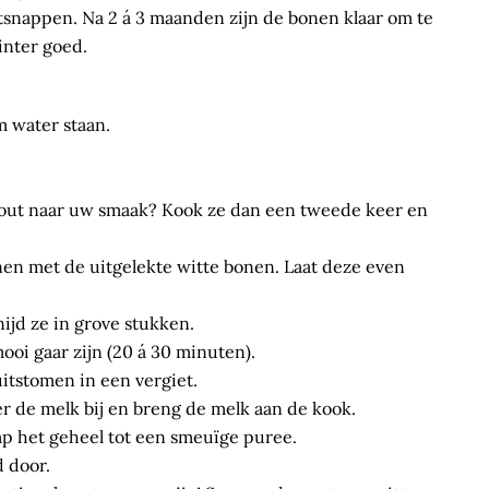
ntsnappen. Na 2 á 3 maanden zijn de bonen klaar om te
inter goed.
m water staan.
.
é zout naar uw smaak? Kook ze dan een tweede keer en
nen met de uitgelekte witte bonen. Laat deze even
ijd ze in grove stukken.
ooi gaar zijn (20 á 30 minuten).
uitstomen in een vergiet.
er de melk bij en breng de melk aan de kook.
mp het geheel tot een smeuïge puree.
d door.