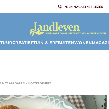
MIJN MAGAZINES LEZEN
INSPIRATIE VOOR BUITENWONEN & BUITENLEVEN
ATUUR
CREATIEF
TUIN & ERF
BUITENWONEN
MAGAZ
S MET AARDAPPEL- MOSTERDPUREE