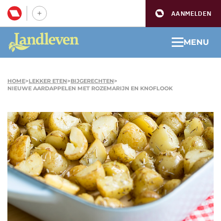
AANMELDEN
MENU
HOME
>
LEKKER ETEN
>
BIJGERECHTEN
>
NIEUWE AARDAPPELEN MET ROZEMARIJN EN KNOFLOOK