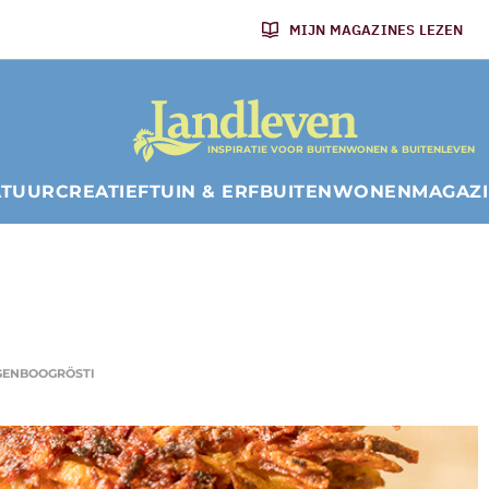
MIJN MAGAZINES LEZEN
INSPIRATIE VOOR BUITENWONEN & BUITENLEVEN
ATUUR
CREATIEF
TUIN & ERF
BUITENWONEN
MAGAZ
GENBOOGRÖSTI