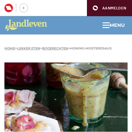
AANMELDEN
MENU
HOME
>
LEKKER ETEN
>
BIJGERECHTEN
>
HONING-MOSTERDSAUS