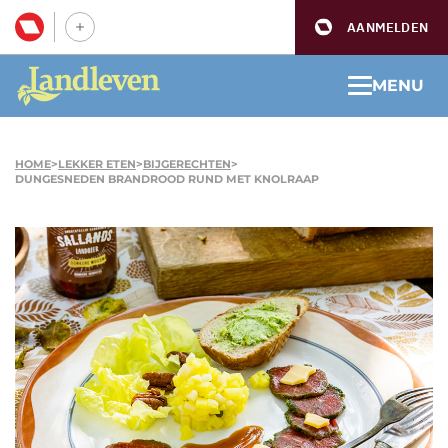
AANMELDEN
MENU
HOME
>
LEKKER ETEN
>
BIJGERECHTEN
>
DUNGESNEDEN BRANDROOD RUND MET KNOLRAAP