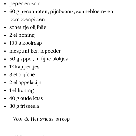
peper en zout
60 g pecannoten, pijnboom-, zonnebloem- en
pompoenpitten
scheutje olijfolie
2 el honing
100 g koolraap
mespunt kerriepoeder
50 g appel, in fijne blokjes
12 kappertjes
3 el olijfolie
2 el appelazijn
1 el honing
40 g oude kaas
30 g friseesla
Voor de Hendricus-stroop